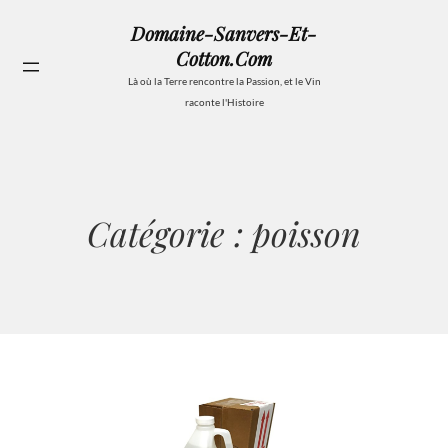
Aller
Domaine-Sanvers-Et-
au
Cotton.com
contenu
Se
Là où la Terre rencontre la Passion, et le Vin
raconte l'Histoire
Catégorie :
poisson