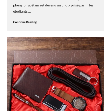
phenylpiracétam est devenu un choix prisé parmi les
étudiants,…
Continue Reading