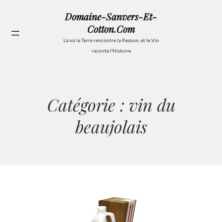
Aller
Domaine-Sanvers-Et-
au
Cotton.com
contenu
Se
Là où la Terre rencontre la Passion, et le Vin
raconte l'Histoire
Catégorie :
vin du
beaujolais