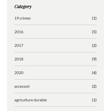
g
o
b
r
Category
r
o
l
e
a
k
e
s
19 crimes
(1)
m
s
2016
(5)
2017
(2)
2018
(9)
2020
(4)
accessoir
(2)
agriculture durable
(1)