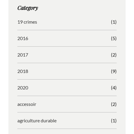
g
o
b
r
Category
r
o
l
e
a
k
e
s
19 crimes
(1)
m
s
2016
(5)
2017
(2)
2018
(9)
2020
(4)
accessoir
(2)
agriculture durable
(1)