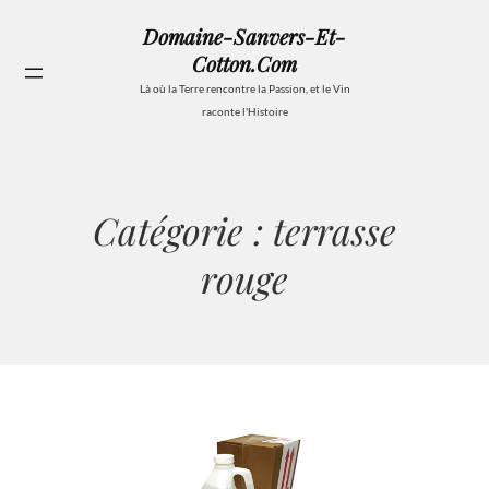
Aller
Domaine-Sanvers-Et-
au
Cotton.com
contenu
Se
Là où la Terre rencontre la Passion, et le Vin
raconte l'Histoire
Catégorie :
terrasse
rouge