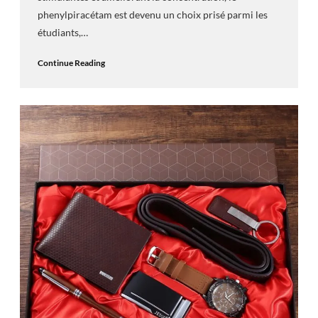
phenylpiracétam est devenu un choix prisé parmi les
étudiants,…
Continue Reading