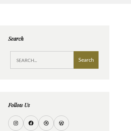
Search
S
Search
e
a
r
c
h
Follow Us
I
F
D
W