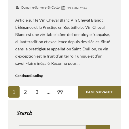
Domaine-Sanvers-Et-Cotton
23 Juillet 2026
Article sur le Vin Cheval Blanc Vin Cheval Blanc :
L’Élégance et la Prestige en Bouteille Le Vin Cheval
Blanc est une véritable icône de l’oenologie française,
alliant tradition et excellence depuis des siècles. Situé
dans la prestigieuse appellation Saint-Émilion, ce vin
d’exception est le fruit d’un terroir unique et d’un
savoir-faire inégalé. Reconnu pour…
Continue Reading
1
2
3
…
99
PAGE SUIVANTE
Search
S