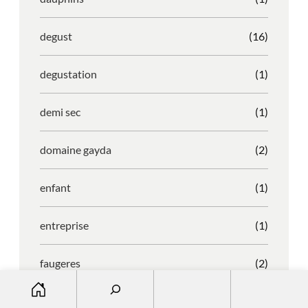
degust
(16)
degustation
(1)
demi sec
(1)
domaine gayda
(2)
enfant
(1)
entreprise
(1)
faugeres
(2)
S
e
faustino
(1)