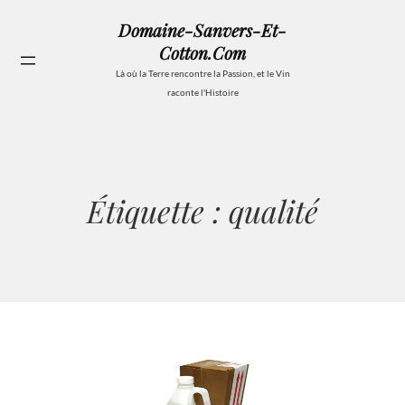
Aller
Domaine-Sanvers-Et-
au
Cotton.com
contenu
Se
Là où la Terre rencontre la Passion, et le Vin
raconte l'Histoire
Étiquette :
qualité