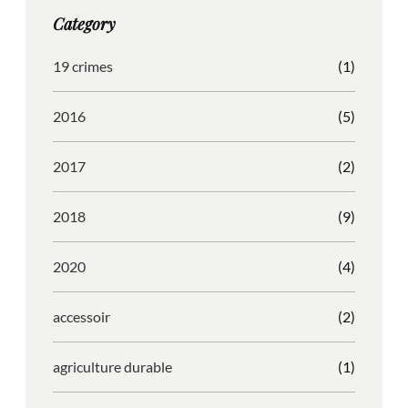
g
o
b
r
Category
r
o
l
e
a
k
e
s
19 crimes
(1)
m
s
2016
(5)
2017
(2)
2018
(9)
2020
(4)
accessoir
(2)
agriculture durable
(1)