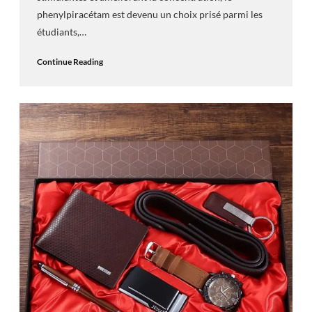
phenylpiracétam est devenu un choix prisé parmi les
étudiants,…
Continue Reading