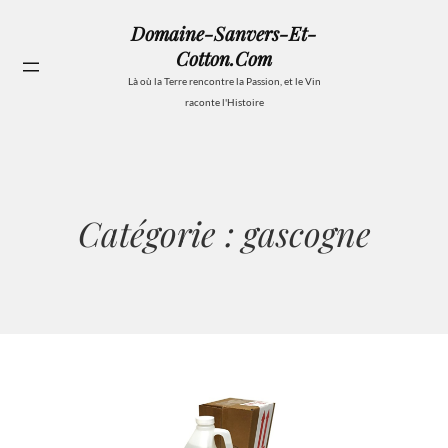
Aller
Domaine-Sanvers-Et-
au
Cotton.com
contenu
Se
Là où la Terre rencontre la Passion, et le Vin
raconte l'Histoire
Catégorie :
gascogne