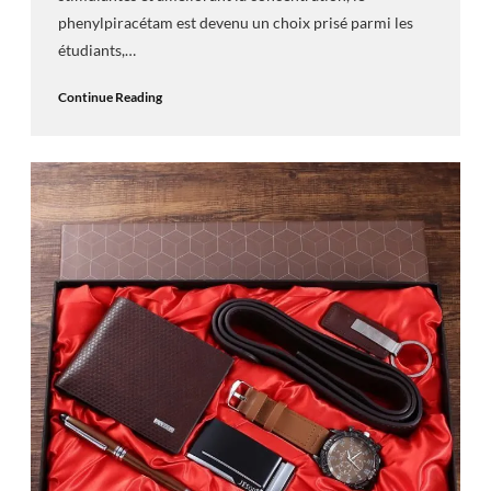
phenylpiracétam est devenu un choix prisé parmi les
étudiants,…
Continue Reading