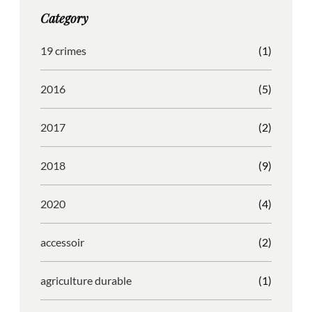
g
o
b
r
Category
r
o
l
e
a
k
e
s
19 crimes
(1)
m
s
2016
(5)
2017
(2)
2018
(9)
2020
(4)
accessoir
(2)
agriculture durable
(1)