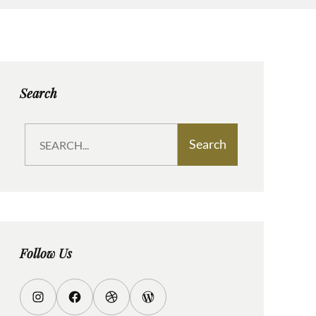
Search
S
Search
e
a
r
c
h
Follow Us
I
F
D
W