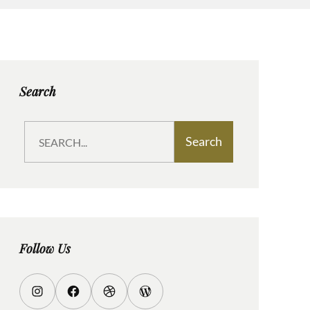
Search
S
Search
e
a
r
c
h
Follow Us
I
F
D
W