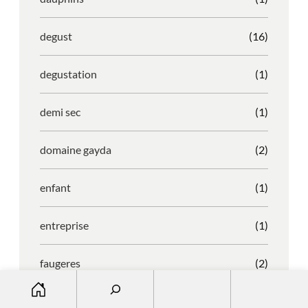
degust
(16)
degustation
(1)
demi sec
(1)
domaine gayda
(2)
enfant
(1)
entreprise
(1)
faugeres
(2)
S
e
faustino
(1)