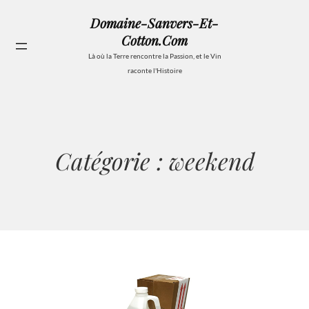
Aller
Domaine-Sanvers-Et-
au
Cotton.com
contenu
Se
Là où la Terre rencontre la Passion, et le Vin
raconte l'Histoire
Catégorie :
weekend