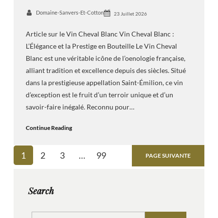
Domaine-Sanvers-Et-Cotton
23 Juillet 2026
Article sur le Vin Cheval Blanc Vin Cheval Blanc :
L’Élégance et la Prestige en Bouteille Le Vin Cheval
Blanc est une véritable icône de l’oenologie française,
alliant tradition et excellence depuis des siècles. Situé
dans la prestigieuse appellation Saint-Émilion, ce vin
d’exception est le fruit d’un terroir unique et d’un
savoir-faire inégalé. Reconnu pour…
Continue Reading
1
2
3
…
99
PAGE SUIVANTE
Search
S