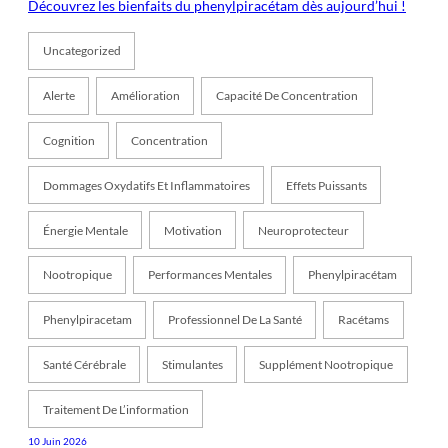
Découvrez les bienfaits du phenylpiracétam dès aujourd’hui !
Uncategorized
Alerte
Amélioration
Capacité De Concentration
Cognition
Concentration
Dommages Oxydatifs Et Inflammatoires
Effets Puissants
Énergie Mentale
Motivation
Neuroprotecteur
Nootropique
Performances Mentales
Phenylpiracétam
Phenylpiracetam
Professionnel De La Santé
Racétams
Santé Cérébrale
Stimulantes
Supplément Nootropique
Traitement De L’information
10 Juin 2026