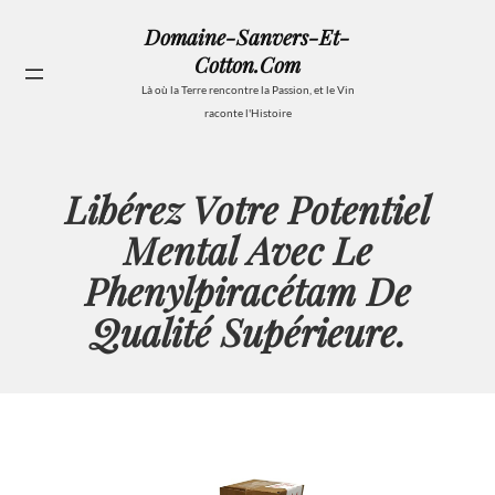
Aller
Domaine-Sanvers-Et-
au
Cotton.com
contenu
Se
Là où la Terre rencontre la Passion, et le Vin
raconte l'Histoire
Libérez Votre Potentiel
Mental Avec Le
Phenylpiracétam De
Qualité Supérieure.