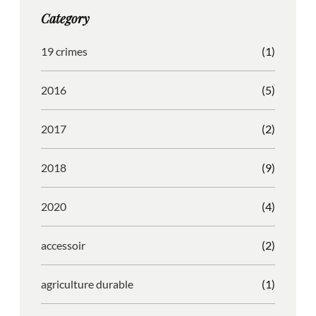
g
o
b
r
Category
r
o
l
e
a
k
e
s
19 crimes
(1)
m
s
2016
(5)
2017
(2)
2018
(9)
2020
(4)
accessoir
(2)
agriculture durable
(1)