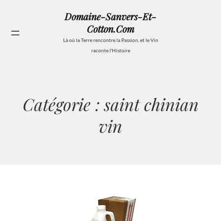
Aller
Domaine-Sanvers-Et-
au
Cotton.com
contenu
Se
Là où la Terre rencontre la Passion, et le Vin
raconte l'Histoire
Catégorie :
saint chinian
vin