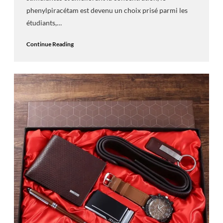
phenylpiracétam est devenu un choix prisé parmi les
étudiants,…
Continue Reading