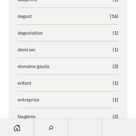
degust
(16)
degustation
(1)
demi sec
(1)
domaine gayda
(2)
enfant
(1)
entreprise
(1)
faugeres
(2)
S
e
faustino
(1)