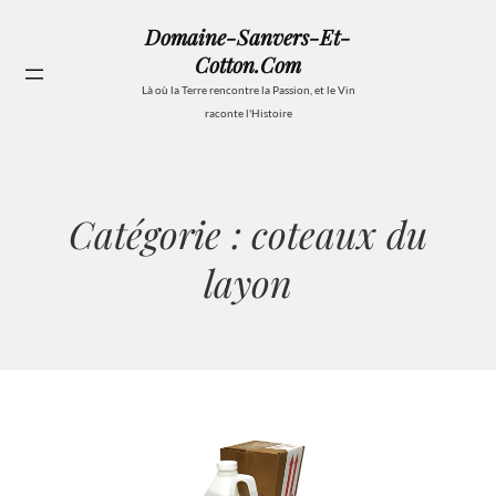
Aller
Domaine-Sanvers-Et-
au
Cotton.com
contenu
Se
Là où la Terre rencontre la Passion, et le Vin
raconte l'Histoire
Catégorie :
coteaux du
layon