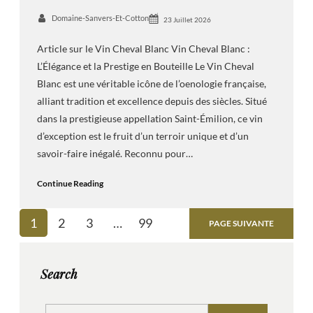
Domaine-Sanvers-Et-Cotton
23 Juillet 2026
Article sur le Vin Cheval Blanc Vin Cheval Blanc :
L’Élégance et la Prestige en Bouteille Le Vin Cheval
Blanc est une véritable icône de l’oenologie française,
alliant tradition et excellence depuis des siècles. Situé
dans la prestigieuse appellation Saint-Émilion, ce vin
d’exception est le fruit d’un terroir unique et d’un
savoir-faire inégalé. Reconnu pour…
Continue Reading
1
2
3
…
99
PAGE SUIVANTE
Search
S