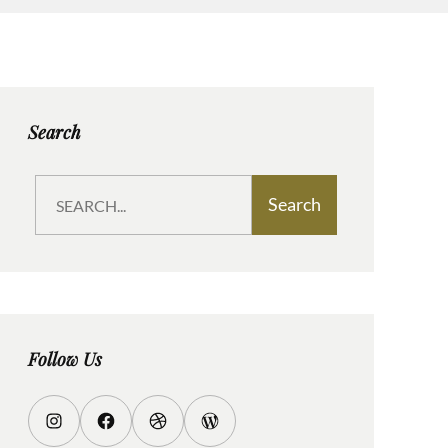
Search
S
Search
e
a
r
c
h
Follow Us
I
F
D
W