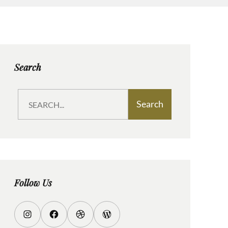
Search
S
Search
e
a
r
c
h
Follow Us
I
F
D
W