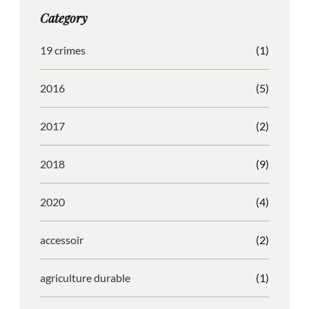
g
o
b
r
Category
r
o
l
e
a
k
e
s
19 crimes
(1)
m
s
2016
(5)
2017
(2)
2018
(9)
2020
(4)
accessoir
(2)
agriculture durable
(1)