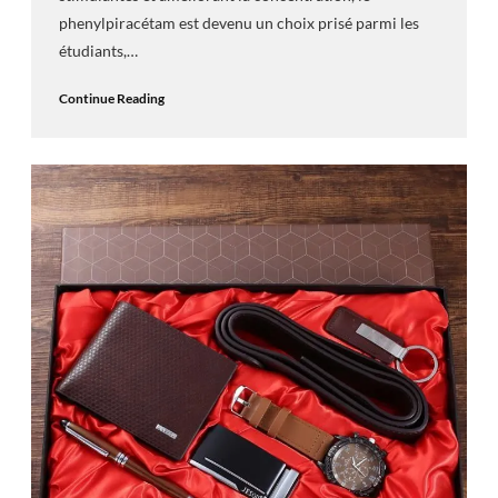
phenylpiracétam est devenu un choix prisé parmi les
étudiants,…
Continue Reading