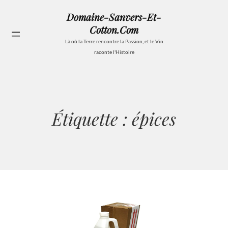
Aller
Domaine-Sanvers-Et-
au
Cotton.com
contenu
Se
Là où la Terre rencontre la Passion, et le Vin
raconte l'Histoire
Étiquette :
épices