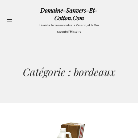
Aller
Domaine-Sanvers-Et-
au
Cotton.com
contenu
Se
Là où la Terre rencontre la Passion, et le Vin
raconte l'Histoire
Catégorie :
bordeaux