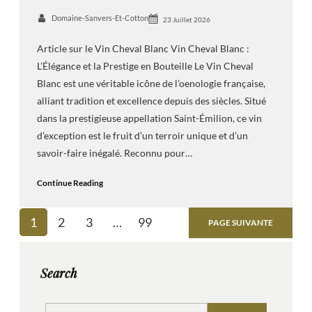
Domaine-Sanvers-Et-Cotton
23 Juillet 2026
Article sur le Vin Cheval Blanc Vin Cheval Blanc :
L’Élégance et la Prestige en Bouteille Le Vin Cheval
Blanc est une véritable icône de l’oenologie française,
alliant tradition et excellence depuis des siècles. Situé
dans la prestigieuse appellation Saint-Émilion, ce vin
d’exception est le fruit d’un terroir unique et d’un
savoir-faire inégalé. Reconnu pour…
Continue Reading
1
2
3
…
99
PAGE SUIVANTE
Search
S