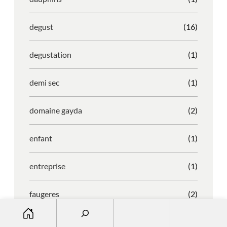
degust
(16)
degustation
(1)
demi sec
(1)
domaine gayda
(2)
enfant
(1)
entreprise
(1)
faugeres
(2)
S
e
faustino
(1)