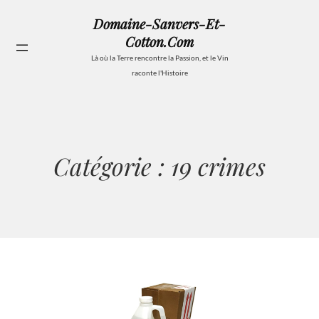
Aller
Domaine-Sanvers-Et-
au
Cotton.com
contenu
Se
Là où la Terre rencontre la Passion, et le Vin
raconte l'Histoire
Catégorie :
19 crimes