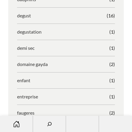
degust
(16)
degustation
(1)
demi sec
(1)
domaine gayda
(2)
enfant
(1)
entreprise
(1)
faugeres
(2)
S
e
faustino
(1)