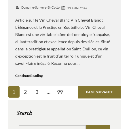
Domaine-Sanvers-Et-Cotton
23 Juillet 2026
Article sur le Vin Cheval Blanc Vin Cheval Blanc :
L’Élégance et la Prestige en Bouteille Le Vin Cheval
Blanc est une véritable icône de l’oenologie française,
alliant tradition et excellence depuis des siècles. Situé
dans la prestigieuse appellation Saint-Émilion, ce vin
d’exception est le fruit d’un terroir unique et d’un
savoir-faire inégalé. Reconnu pour…
Continue Reading
1
2
3
…
99
PAGE SUIVANTE
Search
S