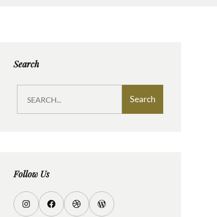
Search
S
Search
e
a
r
c
h
Follow Us
I
F
D
W