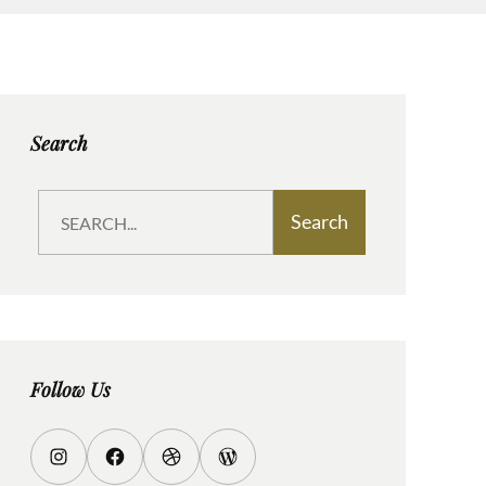
Search
S
Search
e
a
r
c
h
Follow Us
I
F
D
W