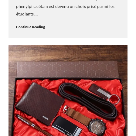
phenylpiracétam est devenu un choix prisé parmi les
étudiants,…
Continue Reading