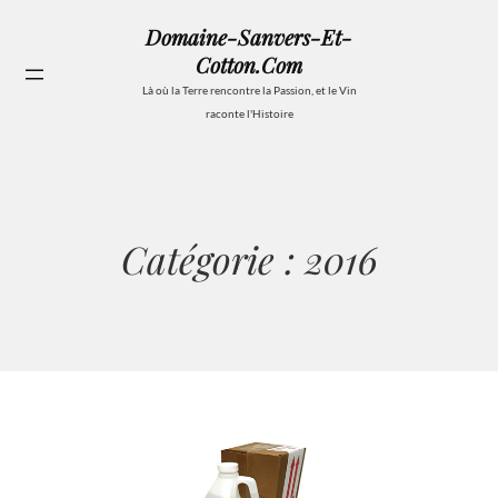
Aller
Domaine-Sanvers-Et-
au
Cotton.com
contenu
Se
Là où la Terre rencontre la Passion, et le Vin
raconte l'Histoire
Catégorie :
2016