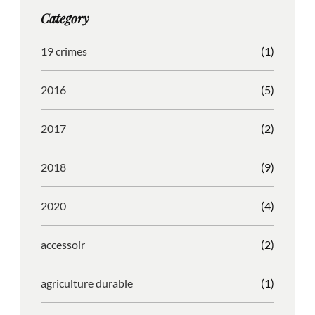
g
o
b
r
Category
r
o
l
e
a
k
e
s
19 crimes
(1)
m
s
2016
(5)
2017
(2)
2018
(9)
2020
(4)
accessoir
(2)
agriculture durable
(1)