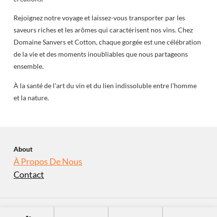
Rejoignez notre voyage et laissez-vous transporter par les
saveurs riches et les arômes qui caractérisent nos vins. Chez
Domaine Sanvers et Cotton, chaque gorgée est une célébration
de la vie et des moments inoubliables que nous partageons
ensemble.
À la santé de l’art du vin et du lien indissoluble entre l’homme
et la nature.
About
À Propos De Nous
Contact
S
À Propos De Nous
Contact
Copyright © 2023
domaine-sanvers-et-cotton.com