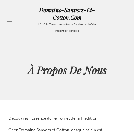
Aller
Domaine-Sanvers-Et-
au
Cotton.com
contenu
Se
Là où la Terre rencontre la Passion, et le Vin
raconte l'Histoire
À Propos De Nous
Découvrez l’Essence du Terroir et de la Tradition
Chez Domaine Sanvers et Cotton, chaque raisin est