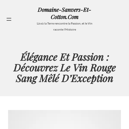
Aller
Domaine-Sanvers-Et-
au
Cotton.com
contenu
Se
Là où la Terre rencontre la Passion, et le Vin
raconte l'Histoire
Élégance Et Passion :
Découvrez Le Vin Rouge
Sang Mêlé D’Exception