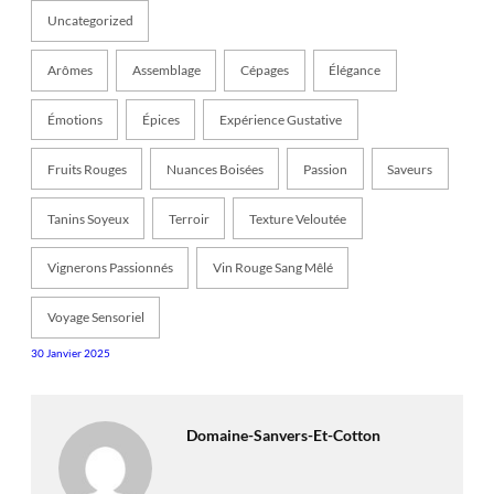
Uncategorized
Arômes
Assemblage
Cépages
Élégance
Émotions
Épices
Expérience Gustative
Fruits Rouges
Nuances Boisées
Passion
Saveurs
Tanins Soyeux
Terroir
Texture Veloutée
Vignerons Passionnés
Vin Rouge Sang Mêlé
Voyage Sensoriel
30 Janvier 2025
Domaine-Sanvers-Et-Cotton