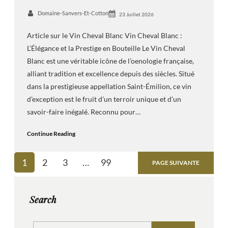
Domaine-Sanvers-Et-Cotton
23 Juillet 2026
Article sur le Vin Cheval Blanc Vin Cheval Blanc :
L’Élégance et la Prestige en Bouteille Le Vin Cheval
Blanc est une véritable icône de l’oenologie française,
alliant tradition et excellence depuis des siècles. Situé
dans la prestigieuse appellation Saint-Émilion, ce vin
d’exception est le fruit d’un terroir unique et d’un
savoir-faire inégalé. Reconnu pour…
Continue Reading
1
2
3
…
99
PAGE SUIVANTE
Search
S