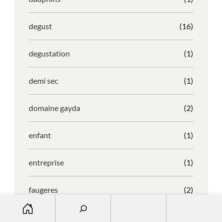
degust
(16)
degustation
(1)
demi sec
(1)
domaine gayda
(2)
enfant
(1)
entreprise
(1)
faugeres
(2)
S
e
faustino
(1)