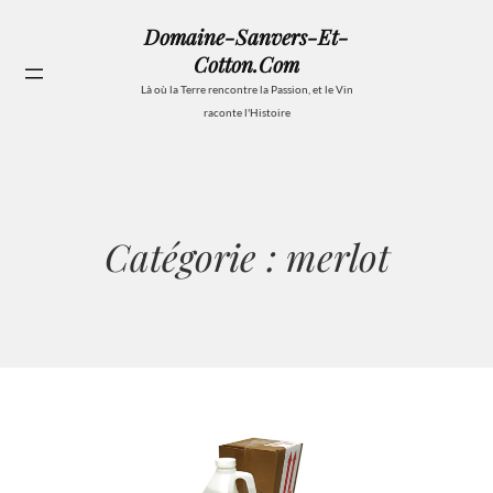
Aller
Domaine-Sanvers-Et-
au
Cotton.com
contenu
Se
Là où la Terre rencontre la Passion, et le Vin
raconte l'Histoire
Catégorie :
merlot