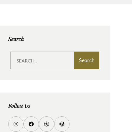
Search
S
Search
e
a
r
c
h
Follow Us
I
F
D
W