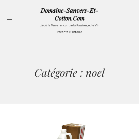
Aller
Domaine-Sanvers-Et-
au
Cotton.com
contenu
Se
Là où la Terre rencontre la Passion, et le Vin
raconte l'Histoire
Catégorie :
noel