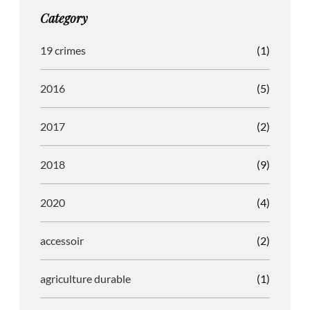
g
o
b
r
Category
r
o
l
e
a
k
e
s
19 crimes
(1)
m
s
2016
(5)
2017
(2)
2018
(9)
2020
(4)
accessoir
(2)
agriculture durable
(1)