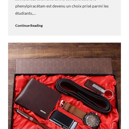
phenylpiracétam est devenu un choix prisé parmi les
étudiants,…
Continue Reading