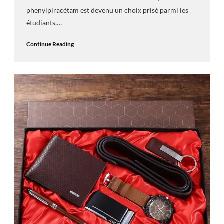
phenylpiracétam est devenu un choix prisé parmi les
étudiants,…
Continue Reading