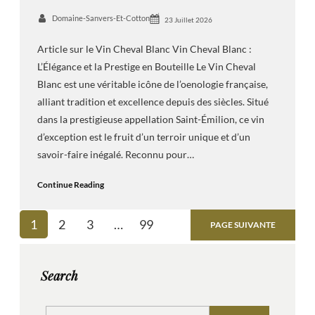
Domaine-Sanvers-Et-Cotton
23 Juillet 2026
Article sur le Vin Cheval Blanc Vin Cheval Blanc :
L’Élégance et la Prestige en Bouteille Le Vin Cheval
Blanc est une véritable icône de l’oenologie française,
alliant tradition et excellence depuis des siècles. Situé
dans la prestigieuse appellation Saint-Émilion, ce vin
d’exception est le fruit d’un terroir unique et d’un
savoir-faire inégalé. Reconnu pour…
Continue Reading
1
2
3
…
99
PAGE SUIVANTE
Search
S