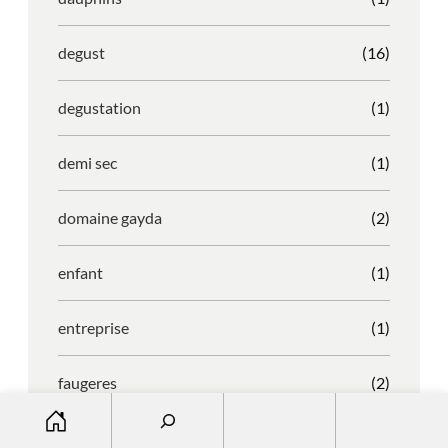
degust
(16)
degustation
(1)
demi sec
(1)
domaine gayda
(2)
enfant
(1)
entreprise
(1)
faugeres
(2)
S
e
faustino
(1)