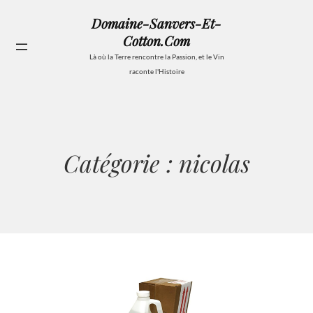
Aller
Domaine-Sanvers-Et-
au
Cotton.com
contenu
Se
Là où la Terre rencontre la Passion, et le Vin
raconte l'Histoire
Catégorie :
nicolas