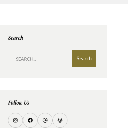
Search
S
Search
e
a
r
c
h
Follow Us
I
F
D
W