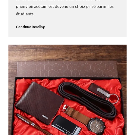
phenylpiracétam est devenu un choix prisé parmi les
étudiants,…
Continue Reading