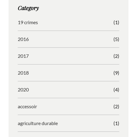
g
o
b
r
Category
r
o
l
e
a
k
e
s
19 crimes
(1)
m
s
2016
(5)
2017
(2)
2018
(9)
2020
(4)
accessoir
(2)
agriculture durable
(1)