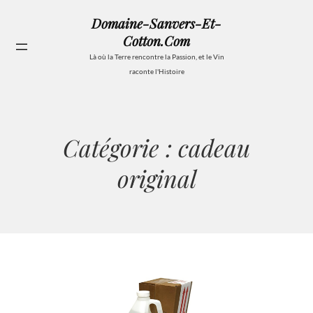
Aller
Domaine-Sanvers-Et-
au
Cotton.com
contenu
Se
Là où la Terre rencontre la Passion, et le Vin
raconte l'Histoire
Catégorie :
cadeau
original