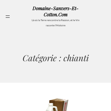
Aller
Domaine-Sanvers-Et-
au
Cotton.com
contenu
Se
Là où la Terre rencontre la Passion, et le Vin
raconte l'Histoire
Catégorie :
chianti