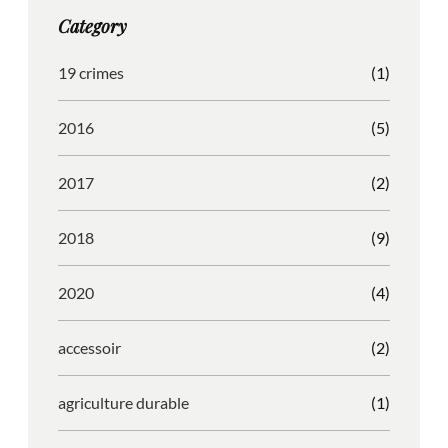
g
o
b
r
Category
r
o
l
e
a
k
e
s
19 crimes
(1)
m
s
2016
(5)
2017
(2)
2018
(9)
2020
(4)
accessoir
(2)
agriculture durable
(1)