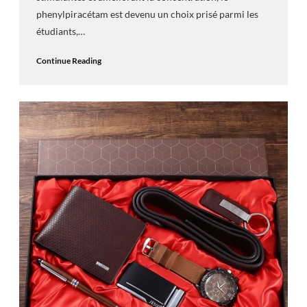
phenylpiracétam est devenu un choix prisé parmi les
étudiants,…
Continue Reading