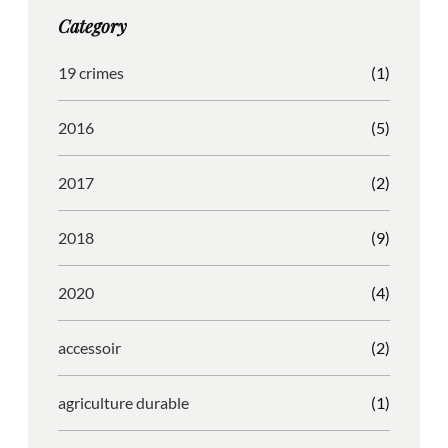
g
o
b
r
Category
r
o
l
e
a
k
e
s
19 crimes
(1)
m
s
2016
(5)
2017
(2)
2018
(9)
2020
(4)
accessoir
(2)
agriculture durable
(1)