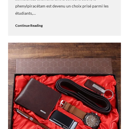
phenylpiracétam est devenu un choix prisé parmi les
étudiants,…
Continue Reading