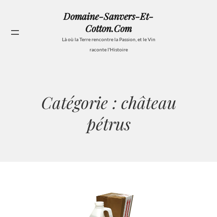
Aller
Domaine-Sanvers-Et-
au
Cotton.com
contenu
Se
Là où la Terre rencontre la Passion, et le Vin
raconte l'Histoire
Catégorie :
château
pétrus