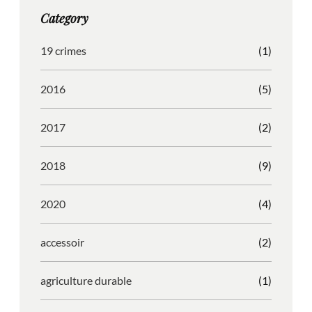
g
o
b
r
Category
r
o
l
e
a
k
e
s
19 crimes
(1)
m
s
2016
(5)
2017
(2)
2018
(9)
2020
(4)
accessoir
(2)
agriculture durable
(1)