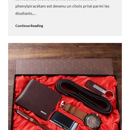
phenylpiracétam est devenu un choix prisé parmi les
étudiants,…
Continue Reading