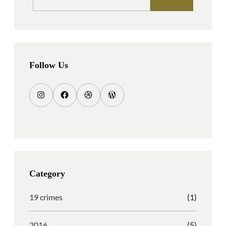
a
r
c
h
Follow Us
I
F
D
W
n
a
r
o
s
c
i
r
t
e
b
d
a
b
b
P
g
o
b
r
Category
r
o
l
e
a
k
e
s
19 crimes
(1)
m
s
2016
(5)