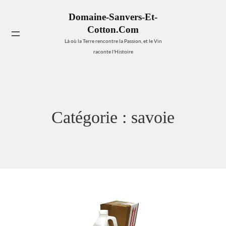
Aller
Domaine-Sanvers-Et-
au
Cotton.com
contenu
Se
Là où la Terre rencontre la Passion, et le Vin
raconte l'Histoire
Catégorie :
savoie