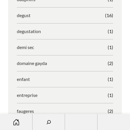
degust
(16)
degustation
(1)
demi sec
(1)
domaine gayda
(2)
enfant
(1)
entreprise
(1)
faugeres
(2)
S
e
faustino
(1)