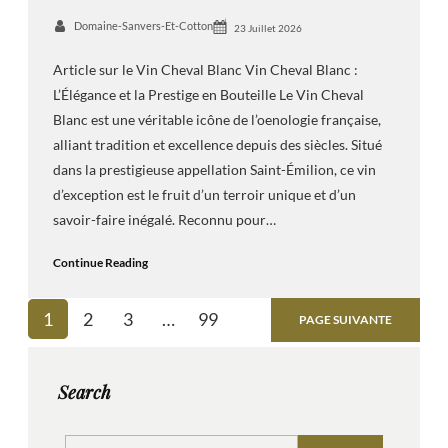
Domaine-Sanvers-Et-Cotton
23 Juillet 2026
Article sur le Vin Cheval Blanc Vin Cheval Blanc :
L’Élégance et la Prestige en Bouteille Le Vin Cheval
Blanc est une véritable icône de l’oenologie française,
alliant tradition et excellence depuis des siècles. Situé
dans la prestigieuse appellation Saint-Émilion, ce vin
d’exception est le fruit d’un terroir unique et d’un
savoir-faire inégalé. Reconnu pour…
Continue Reading
1
2
3
…
99
PAGE SUIVANTE
Search
S