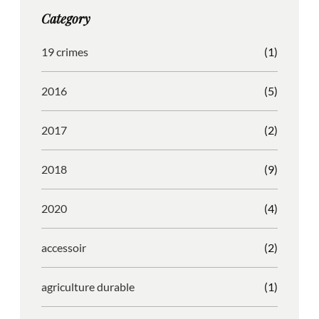
g
o
b
r
Category
r
o
l
e
a
k
e
s
19 crimes
(1)
m
s
2016
(5)
2017
(2)
2018
(9)
2020
(4)
accessoir
(2)
agriculture durable
(1)