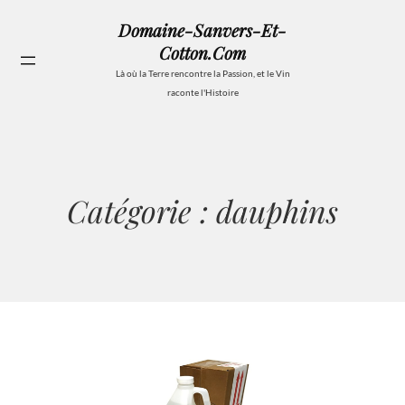
Aller
Domaine-Sanvers-Et-
au
Cotton.com
contenu
Se
Là où la Terre rencontre la Passion, et le Vin
raconte l'Histoire
Catégorie :
dauphins