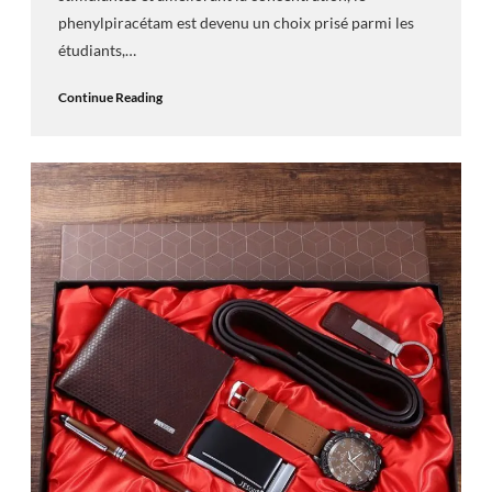
phenylpiracétam est devenu un choix prisé parmi les
étudiants,…
Continue Reading