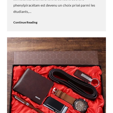
phenylpiracétam est devenu un choix prisé parmi les
étudiants,…
Continue Reading