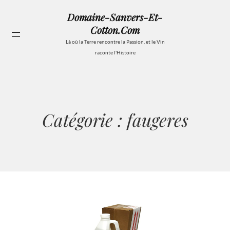
Aller
Domaine-Sanvers-Et-
au
Cotton.com
contenu
Se
Là où la Terre rencontre la Passion, et le Vin
raconte l'Histoire
Catégorie :
faugeres