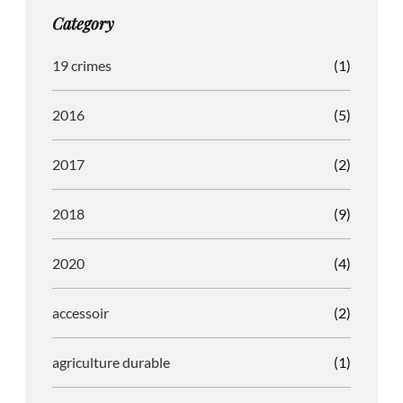
g
o
b
r
Category
r
o
l
e
a
k
e
s
19 crimes
(1)
m
s
2016
(5)
2017
(2)
2018
(9)
2020
(4)
accessoir
(2)
agriculture durable
(1)