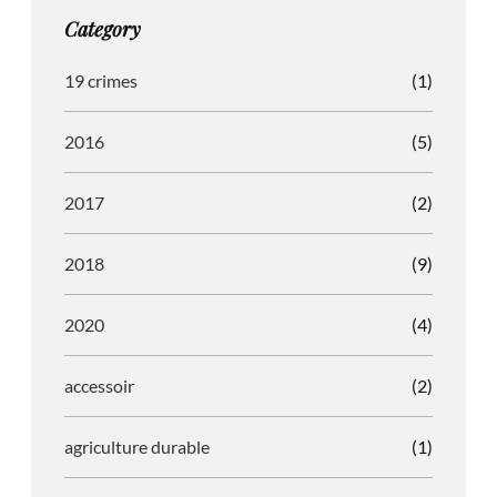
g
o
b
r
Category
r
o
l
e
a
k
e
s
19 crimes
(1)
m
s
2016
(5)
2017
(2)
2018
(9)
2020
(4)
accessoir
(2)
agriculture durable
(1)