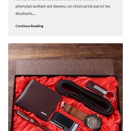
phenylpiracétam est devenu un choix prisé parmi les
étudiants,…
Continue Reading