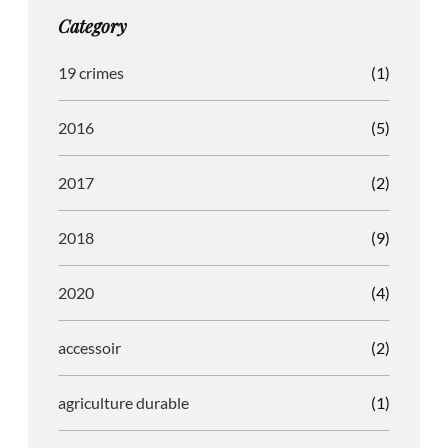
g
o
b
r
Category
r
o
l
e
a
k
e
s
19 crimes
(1)
m
s
2016
(5)
2017
(2)
2018
(9)
2020
(4)
accessoir
(2)
agriculture durable
(1)