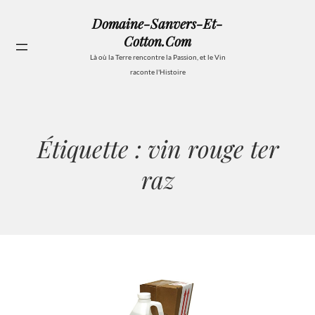
Aller
Domaine-Sanvers-Et-
au
Cotton.com
contenu
Se
Là où la Terre rencontre la Passion, et le Vin
raconte l'Histoire
Étiquette :
vin rouge ter
raz