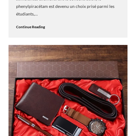
phenylpiracétam est devenu un choix prisé parmi les
étudiants,…
Continue Reading