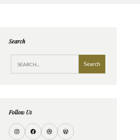
Search
S
Search
e
a
r
c
h
Follow Us
I
F
D
W