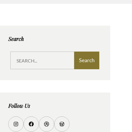
Search
S
Search
e
a
r
c
h
Follow Us
I
F
D
W