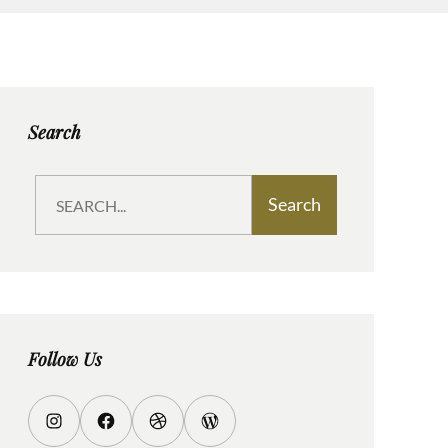
Search
S
Search
e
a
r
c
h
Follow Us
I
F
D
W