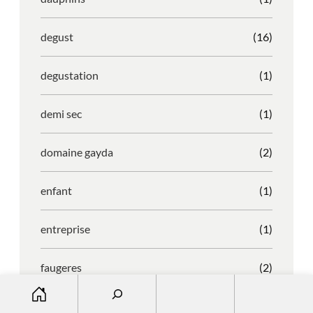
degust
(16)
degustation
(1)
demi sec
(1)
domaine gayda
(2)
enfant
(1)
entreprise
(1)
faugeres
(2)
S
e
faustino
(1)