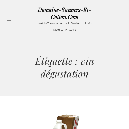
Aller
Domaine-Sanvers-Et-
au
Cotton.com
contenu
Se
Là où la Terre rencontre la Passion, et le Vin
raconte l'Histoire
Étiquette :
vin
dégustation