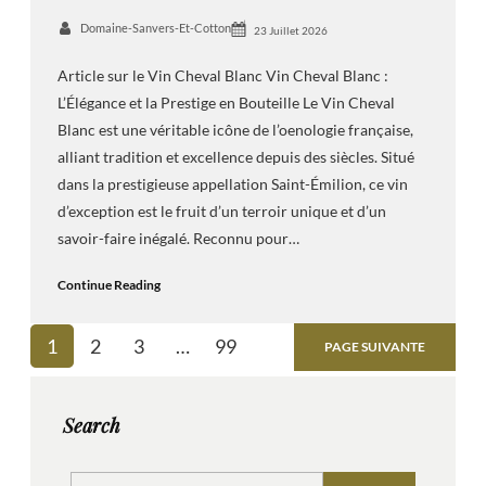
Domaine-Sanvers-Et-Cotton
23 Juillet 2026
Article sur le Vin Cheval Blanc Vin Cheval Blanc :
L’Élégance et la Prestige en Bouteille Le Vin Cheval
Blanc est une véritable icône de l’oenologie française,
alliant tradition et excellence depuis des siècles. Situé
dans la prestigieuse appellation Saint-Émilion, ce vin
d’exception est le fruit d’un terroir unique et d’un
savoir-faire inégalé. Reconnu pour…
Continue Reading
1
2
3
…
99
PAGE SUIVANTE
Search
S