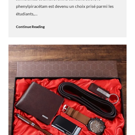
phenylpiracétam est devenu un choix prisé parmi les
étudiants,…
Continue Reading