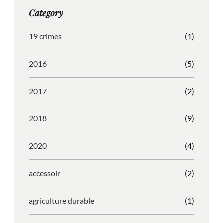
g
o
b
r
Category
r
o
l
e
a
k
e
s
19 crimes
(1)
m
s
2016
(5)
2017
(2)
2018
(9)
2020
(4)
accessoir
(2)
agriculture durable
(1)