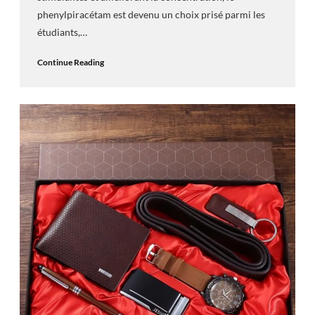
phenylpiracétam est devenu un choix prisé parmi les
étudiants,…
Continue Reading