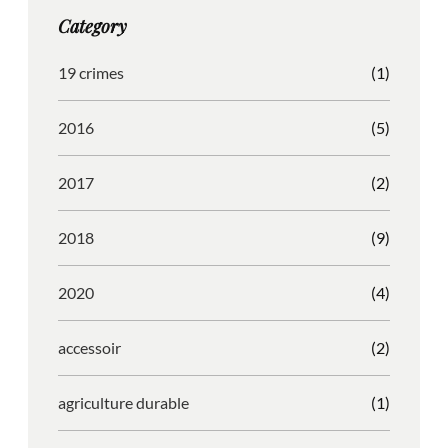
g
o
b
r
Category
r
o
l
e
a
k
e
s
19 crimes
(1)
m
s
2016
(5)
2017
(2)
2018
(9)
2020
(4)
accessoir
(2)
agriculture durable
(1)