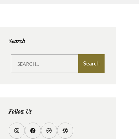
Search
S
Search
e
a
r
c
h
Follow Us
I
F
D
W