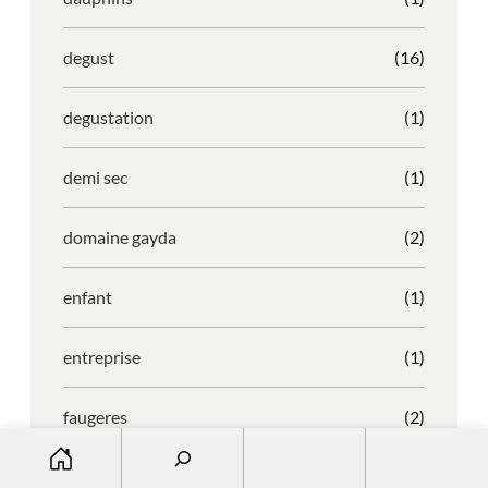
degust
(16)
degustation
(1)
demi sec
(1)
domaine gayda
(2)
enfant
(1)
entreprise
(1)
faugeres
(2)
S
e
faustino
(1)