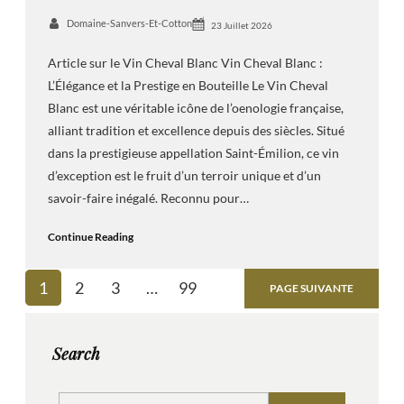
Domaine-Sanvers-Et-Cotton
23 Juillet 2026
Article sur le Vin Cheval Blanc Vin Cheval Blanc :
L’Élégance et la Prestige en Bouteille Le Vin Cheval
Blanc est une véritable icône de l’oenologie française,
alliant tradition et excellence depuis des siècles. Situé
dans la prestigieuse appellation Saint-Émilion, ce vin
d’exception est le fruit d’un terroir unique et d’un
savoir-faire inégalé. Reconnu pour…
Continue Reading
1
2
3
…
99
PAGE SUIVANTE
Search
S