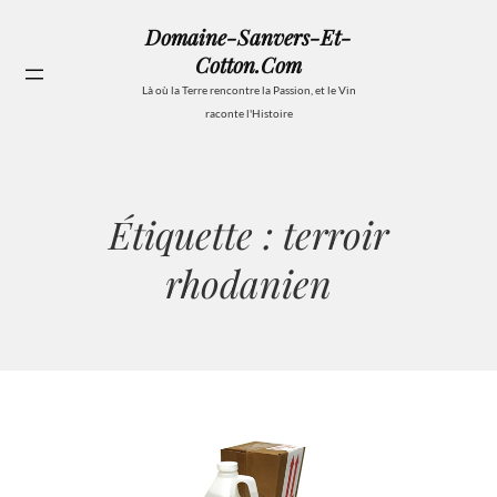
Aller
Domaine-Sanvers-Et-
au
Cotton.com
contenu
Se
Là où la Terre rencontre la Passion, et le Vin
raconte l'Histoire
Étiquette :
terroir
rhodanien