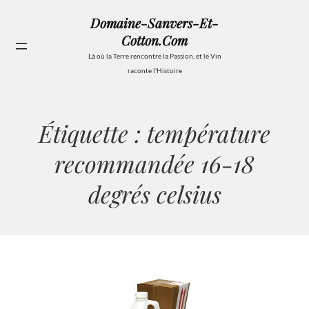
Aller
Domaine-Sanvers-Et-
au
Cotton.com
contenu
Se
Là où la Terre rencontre la Passion, et le Vin
raconte l'Histoire
Étiquette :
température
recommandée 16-18
degrés celsius