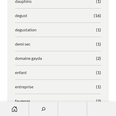
dauphins
(1)
degust
(16)
degustation
(1)
demi sec
(1)
domaine gayda
(2)
enfant
(1)
entreprise
(1)
faugeres
(2)
S
e
faustino
(1)