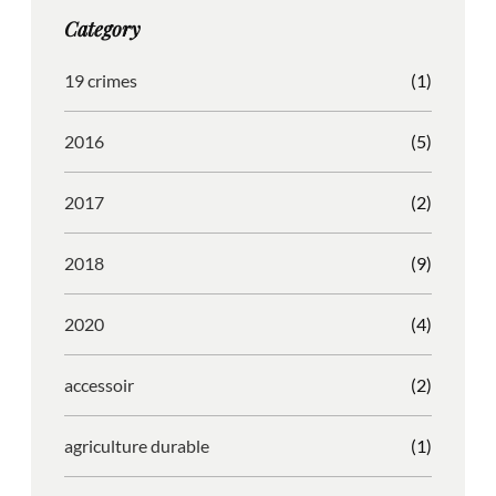
g
o
b
r
Category
r
o
l
e
a
k
e
s
19 crimes
(1)
m
s
2016
(5)
2017
(2)
2018
(9)
2020
(4)
accessoir
(2)
agriculture durable
(1)