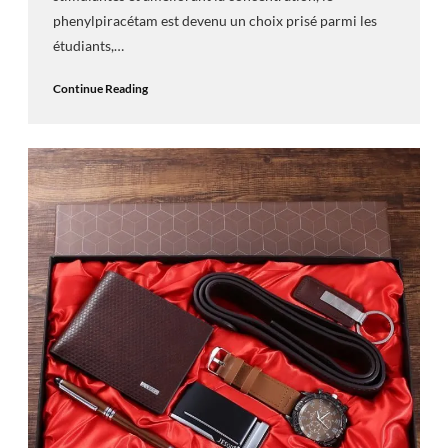
phenylpiracétam est devenu un choix prisé parmi les
étudiants,…
Continue Reading