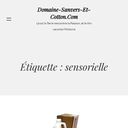
Aller
Domaine-Sanvers-Et-
au
Cotton.com
contenu
Se
Là où la Terre rencontre la Passion, et le Vin
raconte l'Histoire
Étiquette :
sensorielle