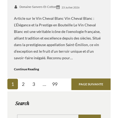
Domaine-Sanvers-Et-Cotton
23 Juillet 2026
Article sur le Vin Cheval Blanc Vin Cheval Blanc :
L’Élégance et la Prestige en Bouteille Le Vin Cheval
Blanc est une véritable icône de l’oenologie française,
alliant tradition et excellence depuis des siècles. Situé
dans la prestigieuse appellation Saint-Émilion, ce vin
d’exception est le fruit d’un terroir unique et d’un
savoir-faire inégalé. Reconnu pour…
Continue Reading
1
2
3
…
99
PAGE SUIVANTE
Search
S