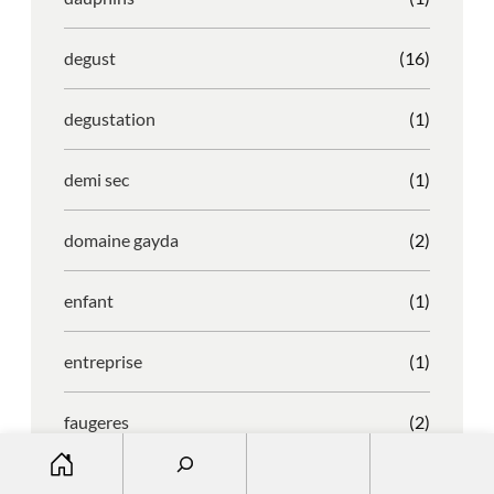
degust
(16)
degustation
(1)
demi sec
(1)
domaine gayda
(2)
enfant
(1)
entreprise
(1)
faugeres
(2)
S
e
faustino
(1)